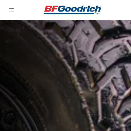
Go to page content
Go to page navigation