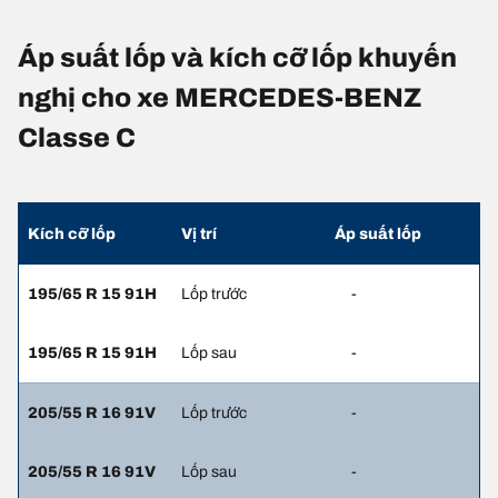
Áp suất lốp và kích cỡ lốp khuyến
nghị cho xe MERCEDES-BENZ
Classe C
Kích cỡ lốp
Vị trí
Áp suất lốp
195/65 R 15 91H
Lốp trước
-
195/65 R 15 91H
Lốp sau
-
205/55 R 16 91V
Lốp trước
-
205/55 R 16 91V
Lốp sau
-