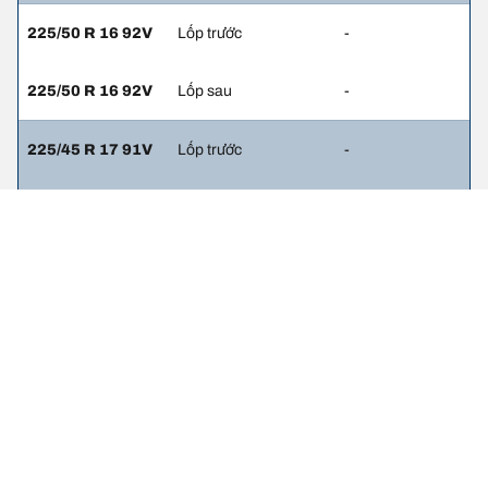
225/50 R 16 92V
Lốp trước
-
225/50 R 16 92V
Lốp sau
-
225/45 R 17 91V
Lốp trước
-
245/40 R 17 91V
Lốp sau
-
Thông tin pháp lý
Chỉ số tải trọng và/hoặc tốc độ hiển thị có thể hơi khác so với thông
số gốc trên nhãn xe. Với vai trò là chuyên gia, đại lý lốp sẽ tư vấn