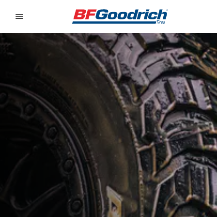
Go to page content
Go to page navigation