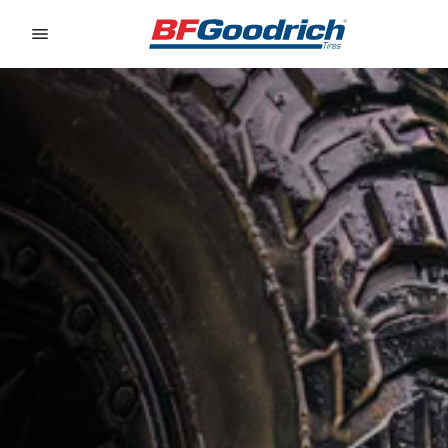
Go to page content
Go to page navigation