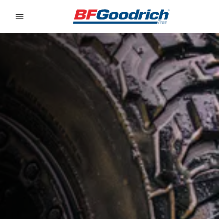
Go to page content
Go to page navigation