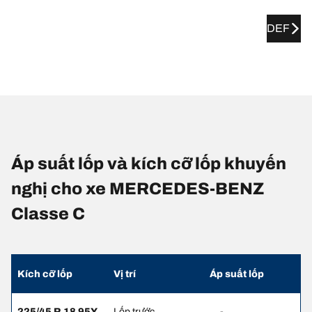
DEF
Áp suất lốp và kích cỡ lốp khuyến
nghị cho xe MERCEDES-BENZ
Classe C
Kích cỡ lốp
Vị trí
Áp suất lốp
225/45 R 18 95Y
Lốp trước
-