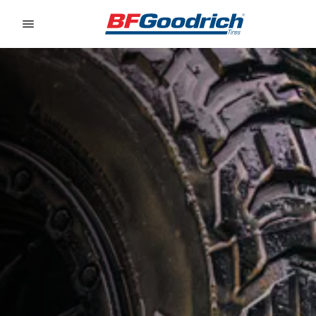
Go to page content
Go to page navigation