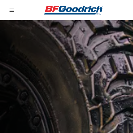
Go to page content
Go to page navigation