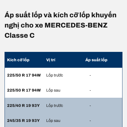
Áp suất lốp và kích cỡ lốp khuyến
nghị cho xe MERCEDES-BENZ
Classe C
Kích cỡ lốp
Vị trí
Áp suất lốp
225/50 R 17 94W
Lốp trước
-
225/50 R 17 94W
Lốp sau
-
225/40 R 19 93Y
Lốp trước
-
245/35 R 19 93Y
Lốp sau
-