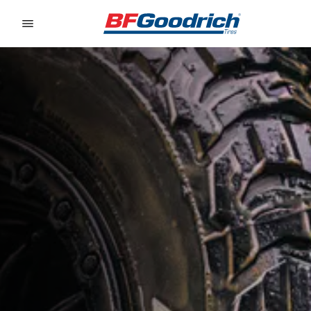
Go to page content
Go to page navigation