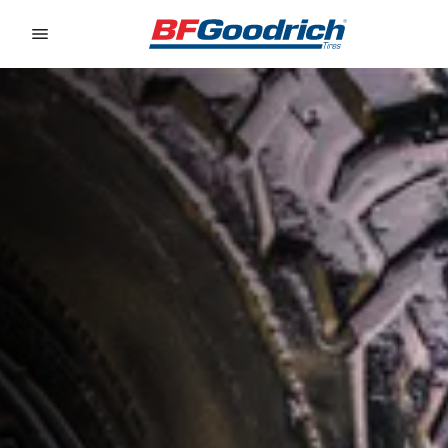
Go to page content
Go to page navigation