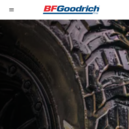
Go to page content
Go to page navigation