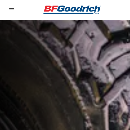
Go to page content
Go to page navigation