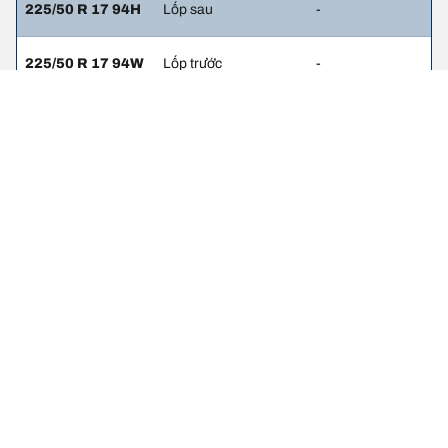
225/50 R 17 94H
Lốp sau
-
225/50 R 17 94W
Lốp trước
-
225/50 R 17 94W
Lốp sau
-
225/40 R 19 93Y
Lốp trước
2.6
245/35 R 19 93Y
Lốp sau
2.4
Thông tin pháp lý