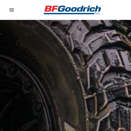
Go to page content
Go to page navigation