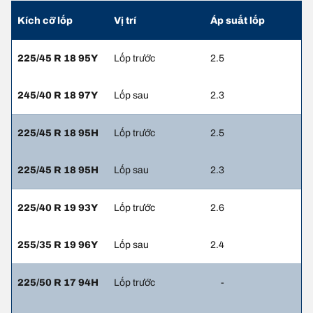
Kích cỡ lốp
Vị trí
Áp suất lốp
225/45 R 18 95Y
Lốp trước
2.5
245/40 R 18 97Y
Lốp sau
2.3
225/45 R 18 95H
Lốp trước
2.5
225/45 R 18 95H
Lốp sau
2.3
225/40 R 19 93Y
Lốp trước
2.6
255/35 R 19 96Y
Lốp sau
2.4
225/50 R 17 94H
Lốp trước
-