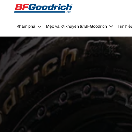
Go to page content
Go to page navigation
Khám phá
Mẹo và lời khuyên từ BFGoodrich
Tìm hiể