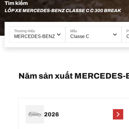
Tìm kiếm
LỐP XE MERCEDES-BENZ CLASSE C C 300 BREAK
Thương Hiệu
Mẫu
P
MERCEDES-BENZ
Classe C
C
Năm sản xuất MERCEDES-B
2026