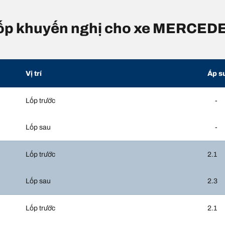
ỡ lốp khuyến nghị cho xe MERCE
Vị trí
Áp s
Lốp trước
-
Lốp sau
-
Lốp trước
2.1
Lốp sau
2.3
Lốp trước
2.1