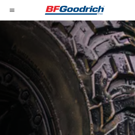
Go to page content
Go to page navigation