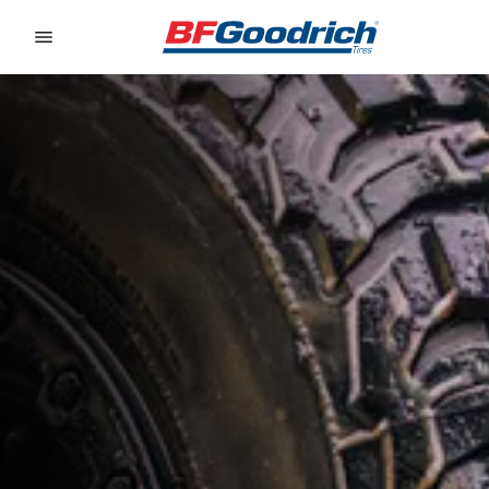
Go to page content
Go to page navigation