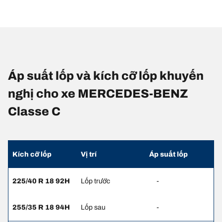
Áp suất lốp và kích cỡ lốp khuyến
nghị cho xe MERCEDES-BENZ
Classe C
Kích cỡ lốp
Vị trí
Áp suất lốp
225/40 R 18 92H
Lốp trước
-
255/35 R 18 94H
Lốp sau
-