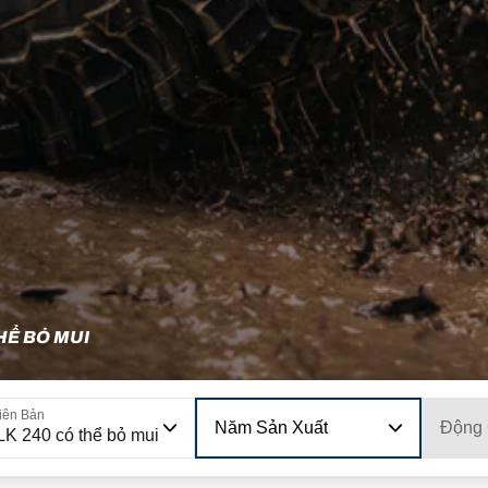
HỂ BỎ MUI
iên Bản
Năm Sản Xuất
Động
K 240 có thể bỏ mui