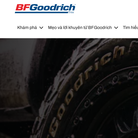
Go to page content
Go to page navigation
Khám phá
Mẹo và lời khuyên từ BFGoodrich
Tìm hiể