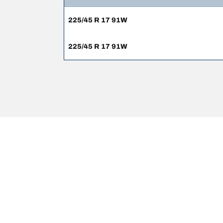
225/45 R 17 91W
225/45 R 17 91W
Thông tin pháp lý
Chỉ số tải trọng và/hoặc tốc độ hiển thị có thể hơi khá
1. Thông báo cho bạn nếu mức tải trọng và/hoặc tốc 
2. Xác định liệu áp suất lốp có cần điều chỉnh cho kí