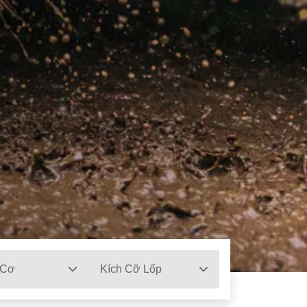
 Cơ
Kích Cỡ Lốp