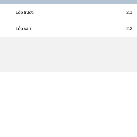
Lốp trước
2.1
Lốp sau
2.3
Cấu hình lốp của 
c so với thông số gốc trên nhãn xe. Với vai trò là chuyên gia, đại lý lốp sẽ
độ của lốp thay thế khác với lốp ban đầu.
ch cỡ lốp thay thế đề xuất hay không.