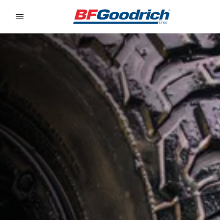
Go to page content
Go to page navigation