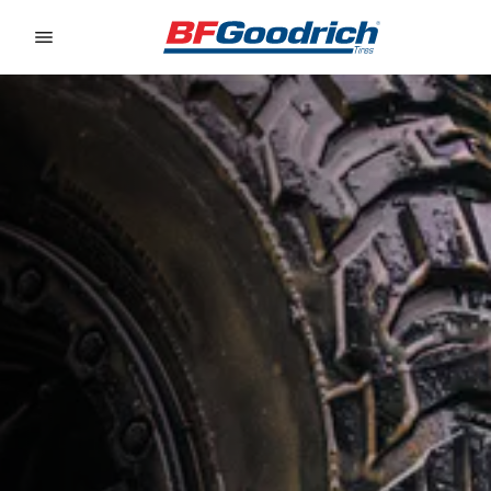
Go to page content
Go to page navigation