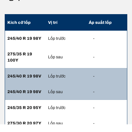
Kích cỡ lốp
Vị trí
Áp suất lốp
245/40 R 19 98Y
Lốp trước
-
275/35 R 19
Lốp sau
-
100Y
245/40 R 19 98V
Lốp trước
-
245/40 R 19 98V
Lốp sau
-
245/35 R 20 95Y
Lốp trước
-
275/30 R 20 97Y
Lốp sau
-