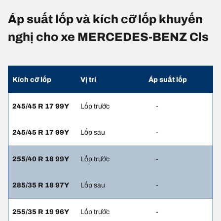
Áp suất lốp và kích cỡ lốp khuyến
nghị cho xe MERCEDES-BENZ Cls
Kích cỡ lốp
Vị trí
Áp suất lốp
245/45 R 17 99Y
Lốp trước
-
245/45 R 17 99Y
Lốp sau
-
255/40 R 18 99Y
Lốp trước
-
285/35 R 18 97Y
Lốp sau
-
255/35 R 19 96Y
Lốp trước
-