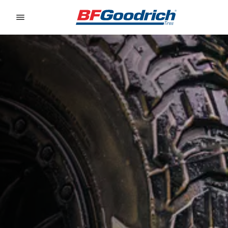
Go to page content
Go to page navigation