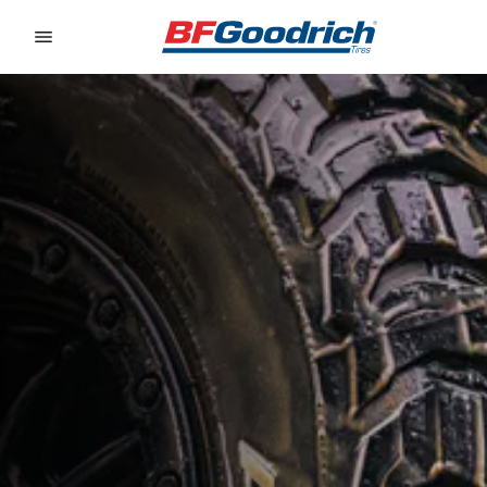
Go to page content
Go to page navigation