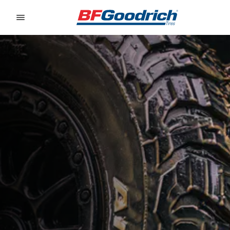
Go to page content
Go to page navigation