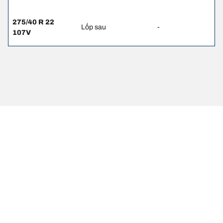
275/40 R 22
Lốp sau
-
107V
Thông tin pháp lý
Chỉ số tải trọng và/hoặc tốc độ hiển thị có thể hơi khác so với thông
số gốc trên nhãn xe. Với vai trò là chuyên gia, đại lý lốp sẽ tư vấn
cho bạn
1. Thông báo cho bạn nếu mức tải trọng và/hoặc tốc độ của lốp
thay thế khác với lốp ban đầu.
2. Xác định liệu áp suất lốp có cần điều chỉnh cho kích cỡ lốp thay
thế đề xuất hay không.