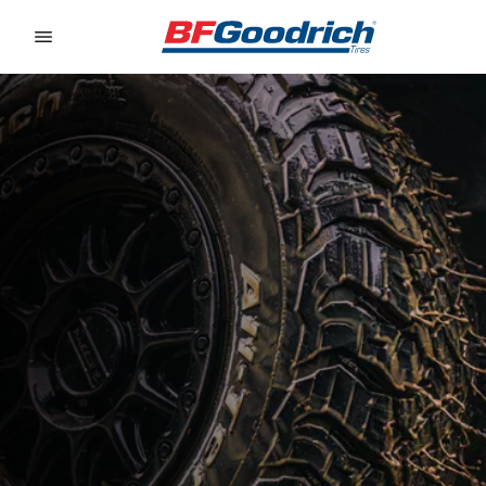
Go to page content
Go to page navigation