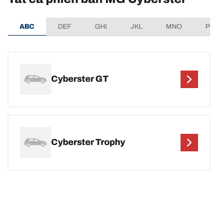
ABC
DEF
GHI
JKL
MNO
PQ
Cyberster GT
Cyberster Trophy