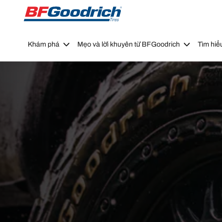
Go to page content
Go to page navigation
Khám phá
Mẹo và lời khuyên từ BFGoodrich
Tìm hiể