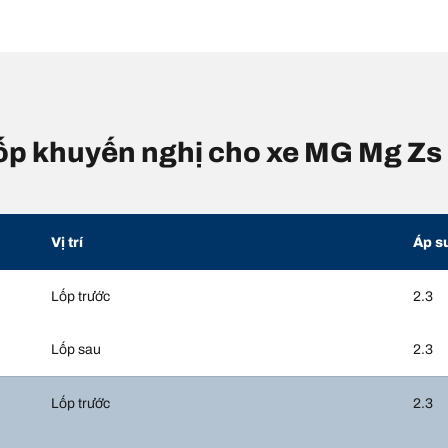
 lốp khuyến nghị cho xe MG Mg Zs
Vị trí
Áp s
Lốp trước
2.3
Lốp sau
2.3
Lốp trước
2.3