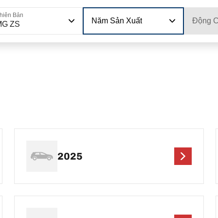
hiên Bản
Năm Sản Xuất
Động 
MG ZS
2025