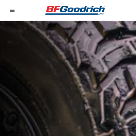
Go to page content
Go to page navigation