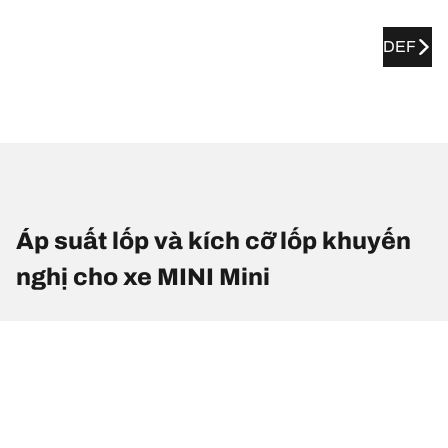
DEF
Áp suất lốp và kích cỡ lốp khuyến
nghị cho xe MINI Mini
Kích cỡ lốp
Vị trí
Áp suất lốp
185/50 R 17 86H
Lốp trước
2.5