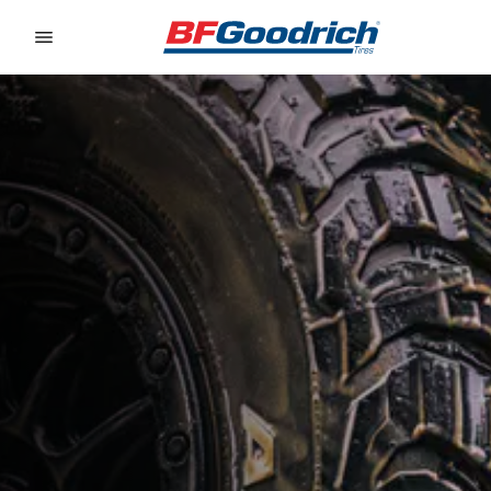
Go to page content
Go to page navigation