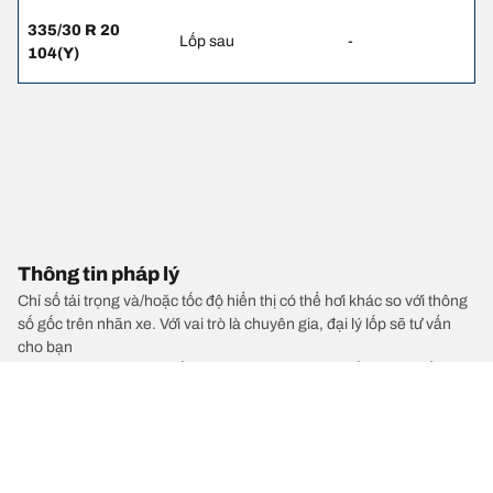
335/30 R 20
Lốp sau
-
104(Y)
Thông tin pháp lý
Chỉ số tải trọng và/hoặc tốc độ hiển thị có thể hơi khác so với thông
số gốc trên nhãn xe. Với vai trò là chuyên gia, đại lý lốp sẽ tư vấn
cho bạn
1. Thông báo cho bạn nếu mức tải trọng và/hoặc tốc độ của lốp
thay thế khác với lốp ban đầu.
2. Xác định liệu áp suất lốp có cần điều chỉnh cho kích cỡ lốp thay
thế đề xuất hay không.