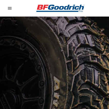
Go to page content
Go to page navigation