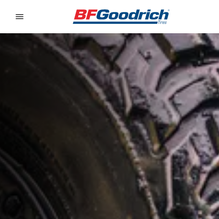
Go to page content
Go to page navigation