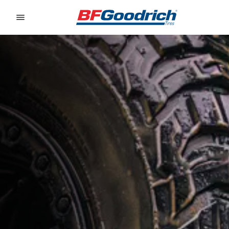
Go to page content
Go to page navigation