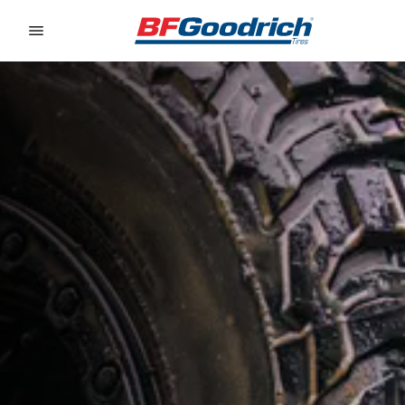
Go to page content
Go to page navigation