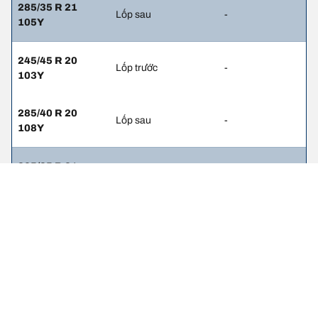
285/35 R 21
Lốp sau
-
105Y
245/45 R 20
Lốp trước
-
103Y
285/40 R 20
Lốp sau
-
108Y
265/35 R 21
Lốp trước
-
101(Y)
305/30 R 21
Lốp sau
-
104(Y)
265/35 R 21
Lốp trước
-
103V