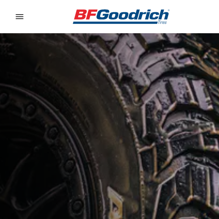
Go to page content
Go to page navigation