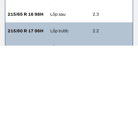
215/65 R 16 98H
Lốp sau
2.3
215/60 R 17 96H
Lốp trước
2.2
215/60 R 17 96H
Lốp sau
2.2
Thông tin pháp lý
Chỉ số tải trọng và/hoặc tốc độ hiển thị có thể hơi khác so với thông
số gốc trên nhãn xe. Với vai trò là chuyên gia, đại lý lốp sẽ tư vấn
cho bạn
1. Thông báo cho bạn nếu mức tải trọng và/hoặc tốc độ của lốp