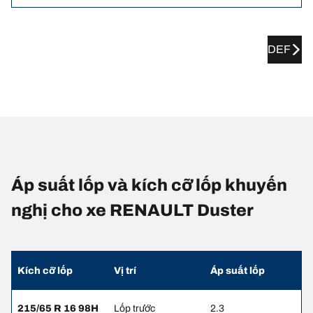
DEF
Áp suất lốp và kích cỡ lốp khuyến
nghị cho xe RENAULT Duster
Kích cỡ lốp
Vị trí
Áp suất lốp
215/65 R 16 98H
Lốp trước
2.3