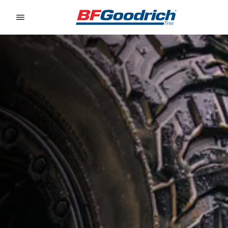
Go to page content
Go to page navigation