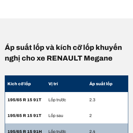
Áp suất lốp và kích cỡ lốp khuyến
nghị cho xe RENAULT Megane
Kích cỡ lốp
Vị trí
Áp suất lốp
195/65 R 15 91T
Lốp trước
2.3
195/65 R 15 91T
Lốp sau
2
195/65 R 15 91H
Lốp trước
2.4