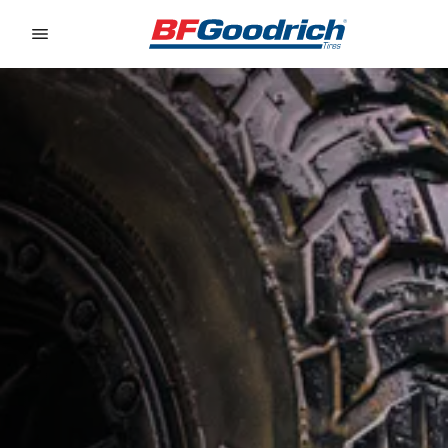
Go to page content
Go to page navigation