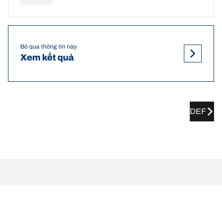
Bỏ qua thông tin này
Xem kết quả
DEF
Áp suất lốp và kích cỡ lốp khuyến