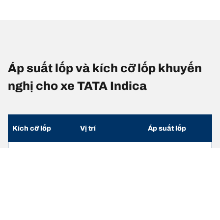
Áp suất lốp và kích cỡ lốp khuyến
nghị cho xe TATA Indica
Kích cỡ lốp
Vị trí
Áp suất lốp
165/65 R 13 77T
Lốp trước
-
165/65 R 13 77T
Lốp sau
-