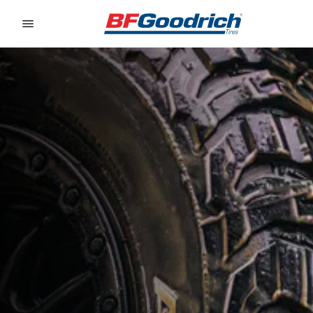
Go to page content
Go to page navigation