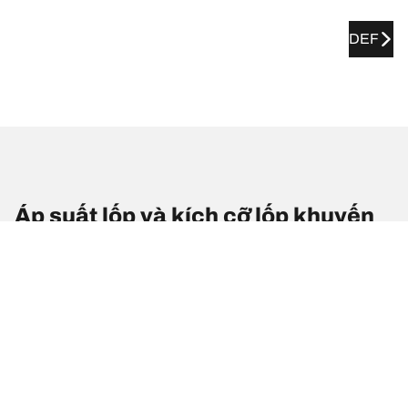
DEF
Áp suất lốp và kích cỡ lốp khuyến
nghị cho xe TATA Zest
Kích cỡ lốp
Vị trí
Áp suất lốp
185/60 R 15 84T
Lốp trước
-