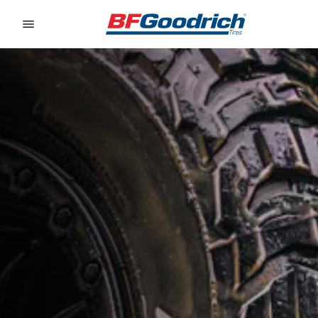
Go to page content
Go to page navigation