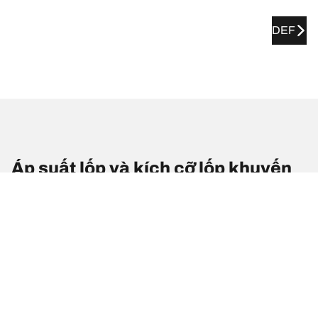
DEF
Áp suất lốp và kích cỡ lốp khuyến
nghị cho xe TATA Zest
Kích cỡ lốp
Vị trí
Áp suất lốp
185/60 R 15 84T
Lốp trước
-