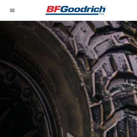
Go to page content
Go to page navigation