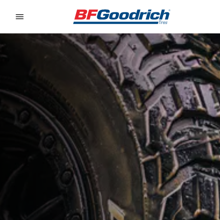
Go to page content
Go to page navigation