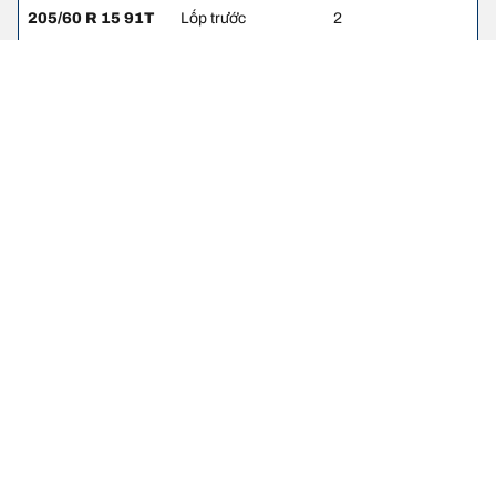
205/60 R 15 91T
Lốp trước
2
205/60 R 15 91T
Lốp sau
2
225/45 R 17 91W
Lốp trước
2
225/45 R 17 91W
Lốp sau
2
Thông tin pháp lý
Chỉ số tải trọng và/hoặc tốc độ hiển thị có thể hơi khác so với thông
số gốc trên nhãn xe. Với vai trò là chuyên gia, đại lý lốp sẽ tư vấn
cho bạn