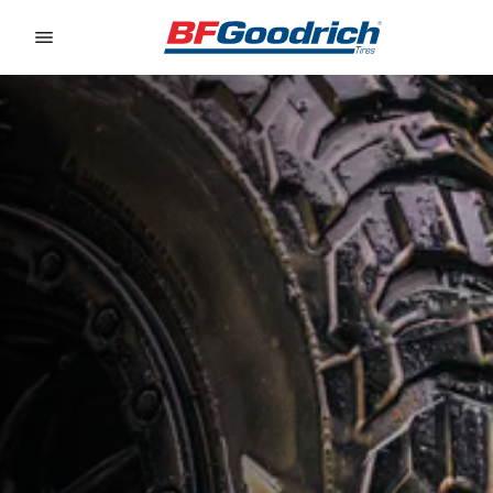
Go to page content
Go to page navigation