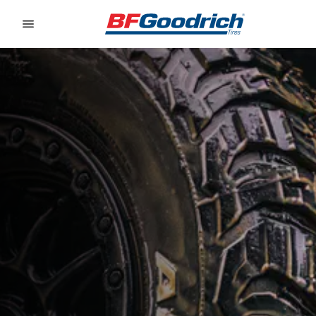
Go to page content
Go to page navigation