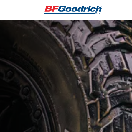
Go to page content
Go to page navigation