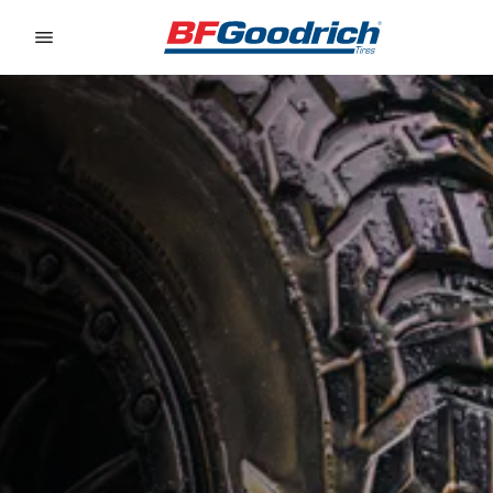
Go to page content
Go to page navigation