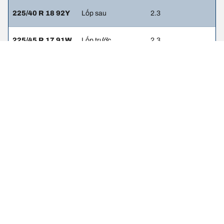
225/40 R 18 92Y
Lốp sau
2.3
225/45 R 17 91W
Lốp trước
2.3
225/45 R 17 91W
Lốp sau
2.3
225/45 R 17 91H
Lốp trước
2.3
225/45 R 17 91H
Lốp sau
2.3
Thông tin pháp lý