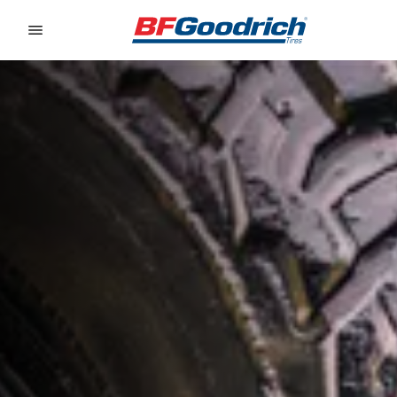
Go to page content
Go to page navigation