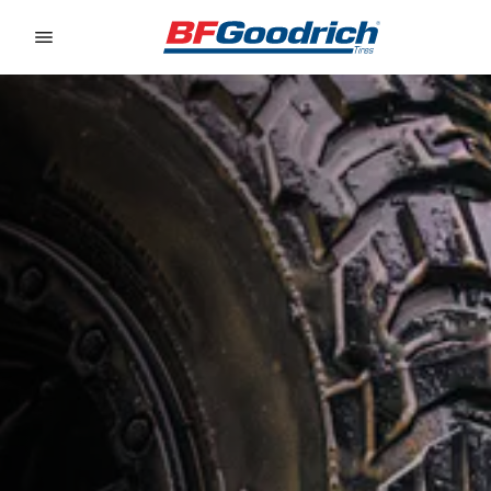
Go to page content
Go to page navigation