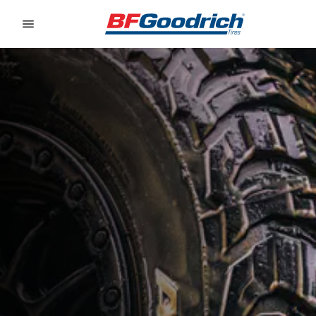
Go to page content
Go to page navigation