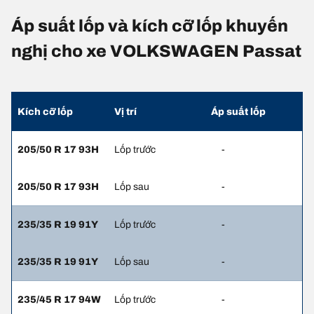
Áp suất lốp và kích cỡ lốp khuyến
nghị cho xe VOLKSWAGEN Passat
Kích cỡ lốp
Vị trí
Áp suất lốp
205/50 R 17 93H
Lốp trước
-
205/50 R 17 93H
Lốp sau
-
235/35 R 19 91Y
Lốp trước
-
235/35 R 19 91Y
Lốp sau
-
235/45 R 17 94W
Lốp trước
-