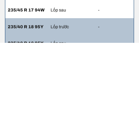
235/45 R 17 94W
Lốp sau
-
235/40 R 18 95Y
Lốp trước
-
235/40 R 18 95Y
Lốp sau
-
Thông tin pháp lý
Chỉ số tải trọng và/hoặc tốc độ hiển thị có thể hơi khác so với thông
số gốc trên nhãn xe. Với vai trò là chuyên gia, đại lý lốp sẽ tư vấn
cho bạn
1. Thông báo cho bạn nếu mức tải trọng và/hoặc tốc độ của lốp