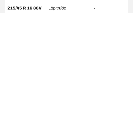
215/45 R 16 86V
Lốp trước
-
215/45 R 16 86V
Lốp sau
-
215/40 R 17 87V
Lốp trước
-
215/40 R 17 87V
Lốp sau
-
Thông tin pháp lý
Chỉ số tải trọng và/hoặc tốc độ hiển thị có thể hơi khác so với thông
số gốc trên nhãn xe. Với vai trò là chuyên gia, đại lý lốp sẽ tư vấn