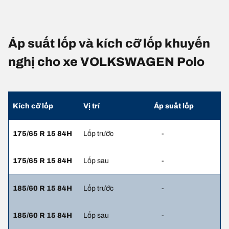
Áp suất lốp và kích cỡ lốp khuyến
nghị cho xe VOLKSWAGEN Polo
Kích cỡ lốp
Vị trí
Áp suất lốp
175/65 R 15 84H
Lốp trước
-
175/65 R 15 84H
Lốp sau
-
185/60 R 15 84H
Lốp trước
-
185/60 R 15 84H
Lốp sau
-