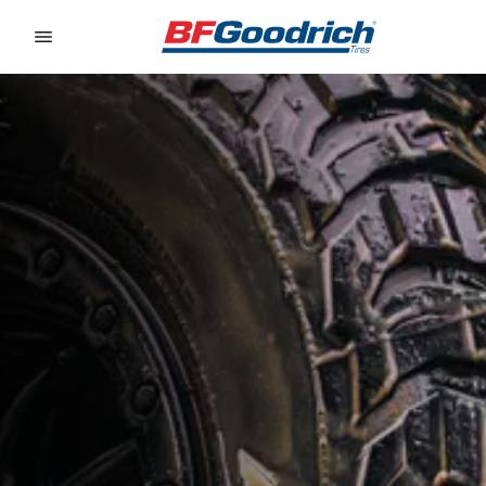
Go to page content
Go to page navigation