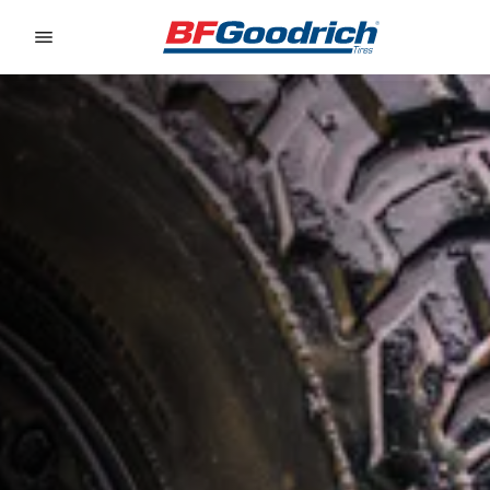
Go to page content
Go to page navigation