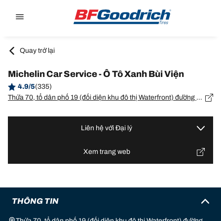
Go to page content
Go to page navigation
Quay trở lại
Michelin Car Service - Ô Tô Xanh Bùi Viện
4.9/5
(335)
Thửa 70, tổ dân phố 19 (đối diện khu đô thị Waterfront) đường Bùi Viện, phường Vĩnh Niệm, quận Lê Chân, Hải Phòng
Liên hệ với Đại lý
Xem trang web
THÔNG TIN
Thửa 70, tổ dân phố 19 (đối diện khu đô thị Waterfront) đường