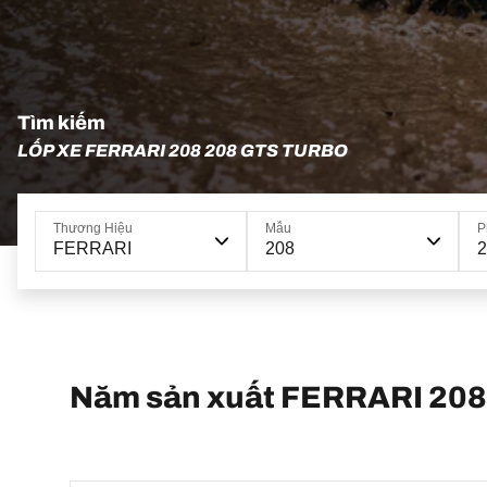
Tìm kiếm
LỐP XE FERRARI 208 208 GTS TURBO
Thương Hiệu
Mẫu
P
FERRARI
208
2
Năm sản xuất FERRARI 208