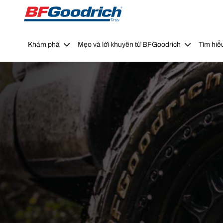
Go to page content
Go to page navigation
Khám phá
Mẹo và lời khuyên từ BFGoodrich
Tìm hiể