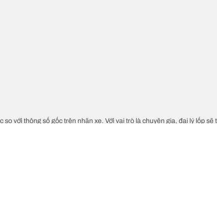
c so với thông số gốc trên nhãn xe. Với vai trò là chuyên gia, đại lý lốp sẽ
độ của lốp thay thế khác với lốp ban đầu.
ch cỡ lốp thay thế đề xuất hay không.
Cấu hình lốp của 