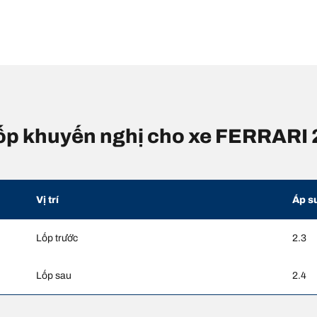
 lốp khuyến nghị cho xe FERRARI
Vị trí
Áp s
Lốp trước
2.3
Lốp sau
2.4