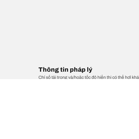
Thông tin pháp lý
Chỉ số tải trọng và/hoặc tốc độ hiển thị có thể hơi khá
1. Thông báo cho bạn nếu mức tải trọng và/hoặc tốc 
2. Xác định liệu áp suất lốp có cần điều chỉnh cho kí