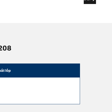
 208
uất lốp