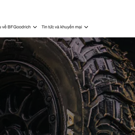
u về BFGoodrich
Tin tức và khuyến mại