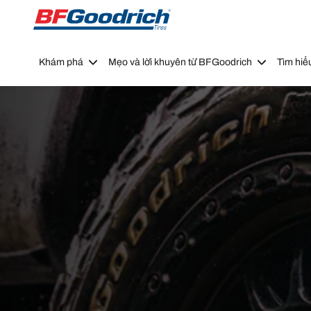
Go to page content
Go to page navigation
Khám phá
Mẹo và lời khuyên từ BFGoodrich
Tìm hiể