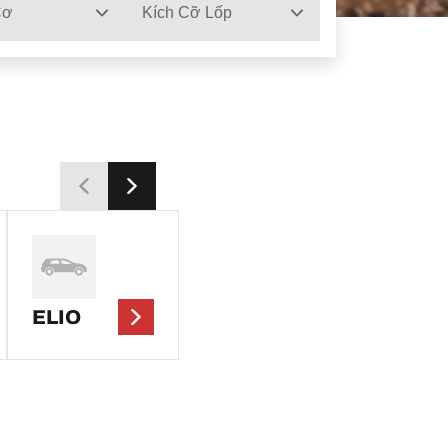
Cơ
Kích Cỡ Lốp
ELIO