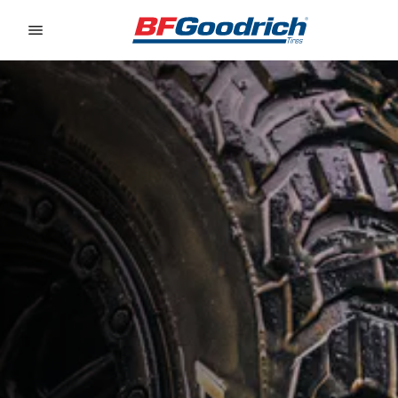
Go to page content
Go to page navigation