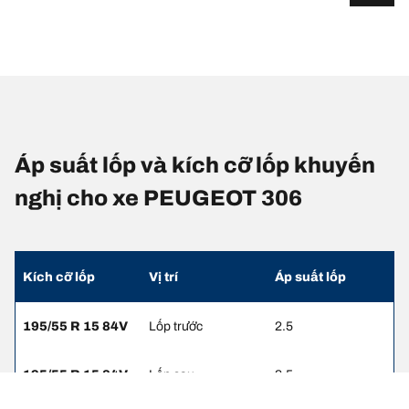
Áp suất lốp và kích cỡ lốp khuyến
nghị cho xe PEUGEOT 306
Kích cỡ lốp
Vị trí
Áp suất lốp
195/55 R 15 84V
Lốp trước
2.5
195/55 R 15 84V
Lốp sau
2.5