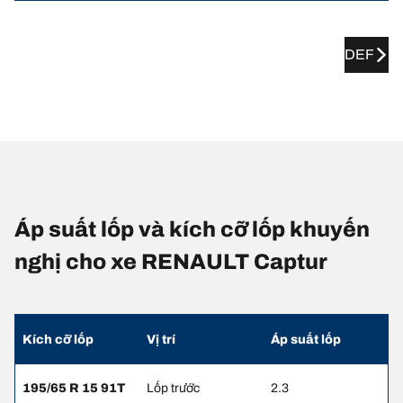
DEF
Áp suất lốp và kích cỡ lốp khuyến
nghị cho xe RENAULT Captur
Kích cỡ lốp
Vị trí
Áp suất lốp
195/65 R 15 91T
Lốp trước
2.3