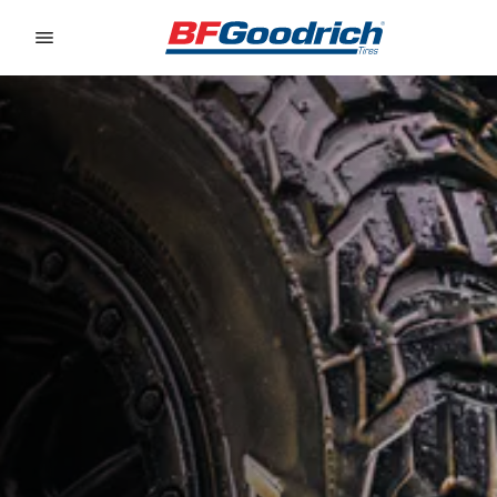
Go to page content
Go to page navigation