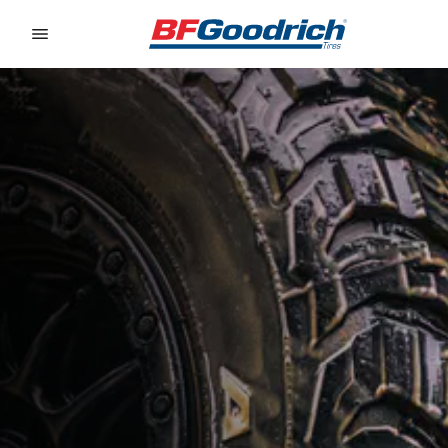
Go to page content
Go to page navigation